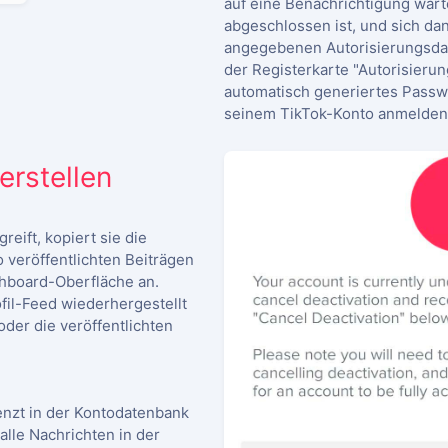
auf eine Benachrichtigung wart
abgeschlossen ist, und sich dan
angegebenen Autorisierungsdat
der Registerkarte "Autorisieru
automatisch generiertes Passwo
seinem TikTok-Konto anmelden
rstellen
eift, kopiert sie die
o veröffentlichten Beiträgen
shboard-Oberfläche an.
fil-Feed wiederhergestellt
der die veröffentlichten
enzt in der Kontodatenbank
alle Nachrichten in der