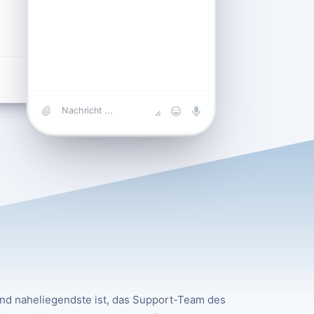
0.170138889
Web
und naheliegendste ist, das Support-Team des