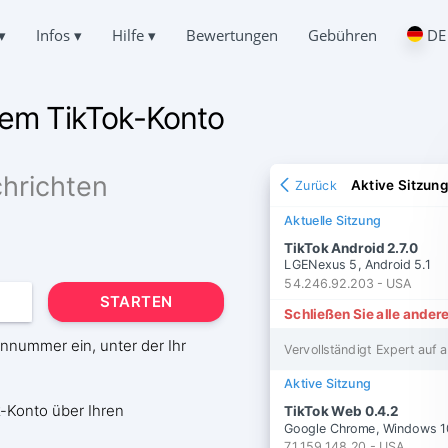
▾
Infos
▾
Hilfe
▾
Bewertungen
Gebühren
English
HATS HACKEN
FRAGEN
ÜBER UNS
Español
rem TikTok-Konto
e die Korrespondenz anderer Leute
Häufig gestellte Fragen
中文
DATENSCHUTZ
Français
IEDERHERSTELLEN
UNTERSTÜTZUNG
日本
NUTZUNGSBEDINGUNGEN
en Chat online wiederherstellen
Immer online und gerne bereit zu antworten
hrichten
Aktive Sitzun
Zurück
Portuguese (Brazil)
COOKIES-POLITIK
Хинди हिन्दी
T AUF TIKTOK VERFOLGEN
TESTIMONIALS
Aktuelle Sitzung
Italiano
nden, wo eine Person ist
Ihre Anfragen und Kommentare
PARTNERPROGRAMM
TikTok Android 2.7.0
Türkçe
LGENexus 5, Android 5.1
VERFOLGEN
EIGENSCHAFTEN
54.246.92.203 - USA
ungs-App
STARTEN
Schließen Sie alle ander
ABONNENTEN-GENERATOR
Wie man TikTok kostenlos hackt
nnummer ein, unter der Ihr
onnenten hinzufügen
Vervollständigt Expert auf a
So findest du heraus, wer auf deine TikTok-Seite zugreift
Wie man ein gestohlenes TikTok-Konto zurückbekommt
Aktive Sitzung
k-Konto über Ihren
TikTok Web 0.4.2
Google Chrome, Windows 1
71.159.148.20 - USA