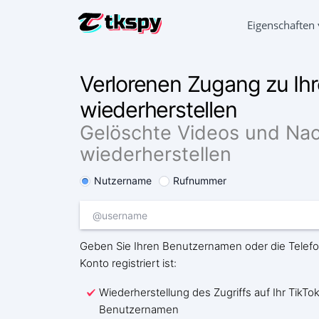
Eigenschaften
TIKTOK-C
Verlorenen Zugang zu Ih
Lesen Si
wiederherstellen
TIKTOK W
Gelöscht
Gelöschte Videos und Nac
wiederherstellen
STANDOR
Herausfi
Nutzername
Rufnummer
TIKTOK 
Verfolg
TIKTOK-
Geben Sie Ihren Benutzernamen oder die Telefo
Mehr Ab
Konto registriert ist:
Wiederherstellung des Zugriffs auf Ihr TikTo
Benutzernamen