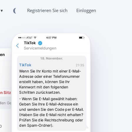
DE ▾
Registrieren Sie sich
Einloggen
TikTok
Servicemeldungen
gen
18. November.
TikTok
21:35
Wenn Sie Ihr Konto mit einer E-Mail-
online
Adresse oder einer Telefonnummer
erstellt haben, können Sie Ihr
Kennwort mit den folgenden
en Sitzungen ab.
Schritten zurücksetzen.
- Wenn Sie E-Mail gewählt haben:
llen Geräten
Geben Sie Ihre E-Mail-Adresse ein
und senden Sie den Code per E-Mail.
(Haben Sie die E-Mail nicht erhalten?
Prüfen Sie die Rechtschreibung oder
18:45 UHR.
den Spam-Ordner).
0