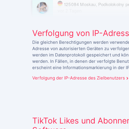
125084 Moskau, Podkolokolny pe
vor 2 Tagen
Moskau 125009, Gazetny per. 9
Verfolgung von IP-Adres
vor 15 Tagen
Die gleichen Berechtigungen werden verwendet,
Adresse von autorisierten Geräten zu verfolgen
werden im Datenprotokoll gespeichert und kön
werden. In Fällen, in denen der verfolgte Benu
erscheint eine Informationsmarkierung in der 
Verfolgung der IP-Adresse des Zielbenutzers
TikTok Likes und Abonne