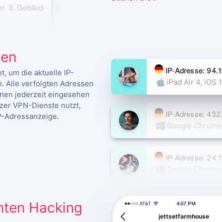
r. 3, Gebäude 1
, Gebäude 5
sen
IP-Adresse: 94.
 um die aktuelle IP-
iPad Air 4, iOS 
. Alle verfolgten Adressen
nen jederzeit eingesehen
tzer VPN-Dienste nutzt,
IP-Adresse: 432
IP-Adressanzeige.
Google Chrome
IP-Adresse: 24.1
Google Chrome
Moskau 125009, 
nten Hacking
vor 15 Tagen
jettsetfarmhouse