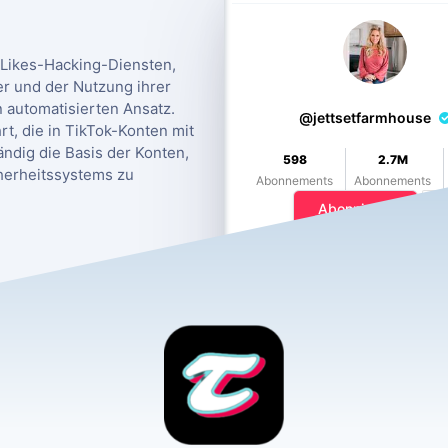
Likes-Hacking-Diensten,
r und der Nutzung ihrer
 automatisierten Ansatz.
@jettsetfarmhouse
t, die in TikTok-Konten mit
ändig die Basis der Konten,
598
2.7M
herheitssystems zu
Abonnements
Abonnements
Abonnieren
450 SR 13 N Suite 106 Box 350. 
32259