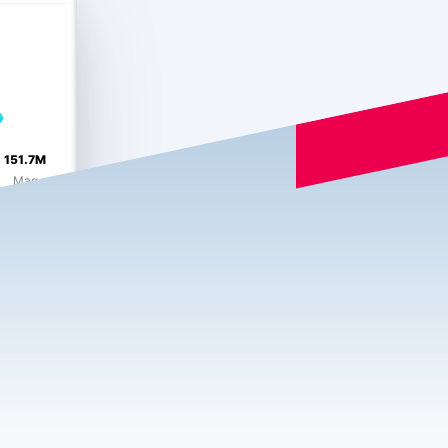
151.7M
Mag
JAX FL