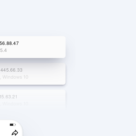
156.88.47
15.4
.445.66.33
, Windows 10
15.63.21
, Windows 10
Gazetny per. 9, Gebäude 5