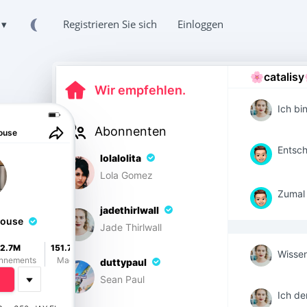
DE ▾
Registrieren Sie sich
Einloggen
🌸catalisy
Wir empfehlen.
Ich bin
Abonnenten
ouse
Entsch
lolalolita
Lola Gomez
Zumal 
jadethirlwall
house
Jade Thirlwall
2.7M
151.7M
Wissen
nnements
Mag
duttypaul
Sean Paul
Ich de