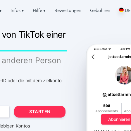
▾
Infos
▾
Hilfe
▾
Bewertungen
Gebühren
English
HATS HACKEN
FRAGEN
ÜBER UNS
Español
on TikTok einer
e die Korrespondenz anderer Leute
Häufig gestellte Fragen
中文
DATENSCHUTZ
Français
IEDERHERSTELLEN
UNTERSTÜTZUNG
日本
NUTZUNGSBEDINGUNGEN
en Chat online wiederherstellen
Immer online und gerne bereit zu antworten
Portuguese (Brazil)
jettsetfarmh
r anderen Person
COOKIES-POLITIK
Хинди हिन्दी
T AUF TIKTOK VERFOLGEN
TESTIMONIALS
Italiano
nden, wo eine Person ist
Ihre Anfragen und Kommentare
PARTNERPROGRAMM
Türkçe
VERFOLGEN
-ID oder die mit dem Zielkonto
EIGENSCHAFTEN
ungs-App
@jettsetfarm
ABONNENTEN-GENERATOR
Wie man TikTok kostenlos hackt
onnenten hinzufügen
598
So findest du heraus, wer auf deine TikTok-Seite zugreift
STARTEN
Abonnements
Abo
Wie man ein gestohlenes TikTok-Konto zurückbekommt
Abonnieren
liebigen Kontos