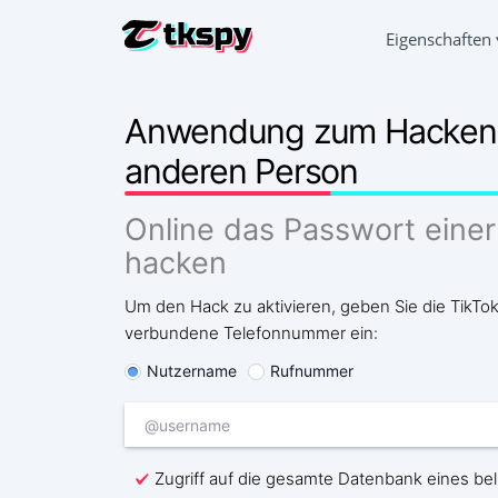
Eigenschaften
TIKTOK-C
Anwendung zum Hacken v
Lesen Si
anderen Person
TIKTOK W
Gelöscht
Online das Passwort eine
STANDOR
hacken
Herausfi
TIKTOK 
Um den Hack zu aktivieren, geben Sie die TikTok
Verfolg
verbundene Telefonnummer ein:
TIKTOK-
Nutzername
Rufnummer
Mehr Ab
Zugriff auf die gesamte Datenbank eines be