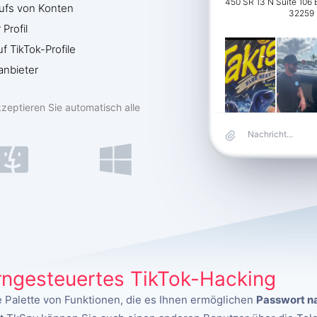
450 SR 13 N Suite 106 
ufs von Konten
32259
Profil
f TikTok-Profile
tanbieter
zeptieren Sie automatisch alle
erngesteuertes TikTok-Hacking
 Palette von Funktionen, die es Ihnen ermöglichen
Passwort na