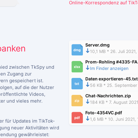
Online-Korrespondenz auf Tik
Server.dmg
banken
10,1 MB * 26. Juli 2021,
Prom-Rohling #4335-FA.
hied zwischen TkSpy und
Im Finder anzeigen
den Zugang zur
Daten exportieren-45.txt
ern gespeichert ist.
56 KB * 25. September 
folgen, auf die der Nutzer
eröffentlichte Videos,
Chat-Nachrichten.zip
er und vieles mehr.
184 KB * 7. August 2021
Foto-4354VC.pdf
1,6 MB * 10. Juni 2021, 
er für Updates im TikTok-
gung neuer Aktivitäten wird
endung gewährleistet: