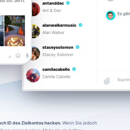
Box 350. JAX FL
antanddec
Ant & Dec
Es gib
alanwalkermusic
Alan Walker
staceysolomon
Stacey Solomon
camilacabello
Camila Cabello
ch ID des Zielkontos hacken.
Wenn Sie jedoch