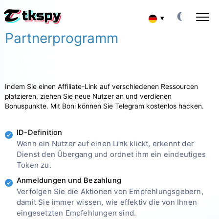
▾
Partnerprogramm
English
TIKTOK-CHATS HACKEN
Laden Sie Ihre Freunde ein und verdienen Sie
Lesen Sie die Korrespondenz anderer Leute
Español
25% ihrer Provisionen!
TIKTOK WIEDERHERSTELLEN
Gelöschten Chat online wiederherstellen
Indem Sie einen Affiliate-Link auf verschiedenen Ressourcen
中文
platzieren, ziehen Sie neue Nutzer an und verdienen
STANDORT AUF TIKTOK VERFOLGEN
Bonuspunkte. Mit Boni können Sie Telegram kostenlos hacken.
Herausfinden, wo eine Person ist
Français
TIKTOK VERFOLGEN
ID-Definition
日本
Verfolgungs-App
Wenn ein Nutzer auf einen Link klickt, erkennt der
Dienst den Übergang und ordnet ihm ein eindeutiges
TIKTOK-ABONNENTEN-GENERATOR
Portuguese (Brazil)
Token zu.
Mehr Abonnenten hinzufügen
Anmeldungen und Bezahlung
Хинди हिन्दी
Verfolgen Sie die Aktionen von Empfehlungsgebern,
Gebühren
Über uns
damit Sie immer wissen, wie effektiv die von Ihnen
Italiano
eingesetzten Empfehlungen sind.
Fragen
Eigenschaften