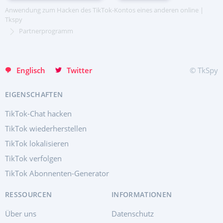
日本
Anwendung zum Hacken des TikTok-Kontos eines anderen online |
Portuguese (Brazil)
Tkspy
Хинди हिन्दी
Partnerprogramm
Italiano
Türkçe
Englisch
Twitter
© TkSpy
EIGENSCHAFTEN
TikTok-Chat hacken
TikTok wiederherstellen
TikTok lokalisieren
TikTok verfolgen
TikTok Abonnenten-Generator
RESSOURCEN
INFORMATIONEN
Über uns
Datenschutz