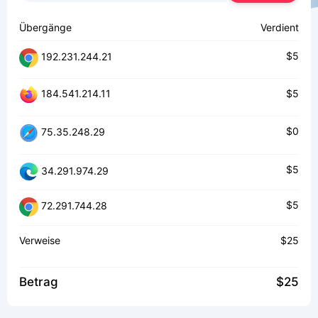
Übergänge
Verdient
$5
192.231.244.21
$5
184.541.214.11
$0
75.35.248.29
$5
34.291.974.29
$5
72.291.744.28
Verweise
$25
Betrag
$25