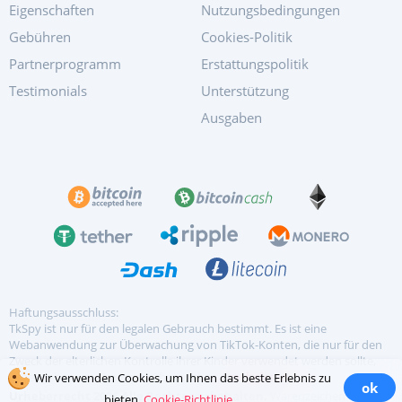
Eigenschaften
Nutzungsbedingungen
Gebühren
Cookies-Politik
Partnerprogramm
Erstattungspolitik
Testimonials
Unterstützung
Ausgaben
Haftungsausschluss:
TkSpy ist nur für den legalen Gebrauch bestimmt. Es ist eine
Webanwendung zur Überwachung von TikTok-Konten, die nur für den
Zweck der elterlichen Kontrolle ihrer Kinder verwendet werden sollte,
Arbeitgeber, um Geräte zu überwachen...
mehr lesen
Wir verwenden Cookies, um Ihnen das beste Erlebnis zu
ok
Urheberrecht 2026 Alle Rechte vorbehalten.
Warenzeichen sind
bieten.
Cookie-Richtlinie