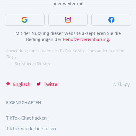
Fragen
Eigenschaften
oder weiter mit
English
Türkçe
Partnerprogramm
Bewertungen
Español
Mit Google anmelden
Anmelden mit Instagram
Anmeldung 
中文
Français
Mit der Nutzung dieser Website akzeptieren Sie die
日本
Bedingungen der
Benutzervereinbarung.
Portuguese (Brazil)
Anwendung zum Hacken des TikTok-Kontos eines anderen online |
Хинди हिन्दी
Tkspy
Italiano
Registrieren Sie sich
Türkçe
Englisch
Twitter
© TkSpy
EIGENSCHAFTEN
TikTok-Chat hacken
TikTok wiederherstellen