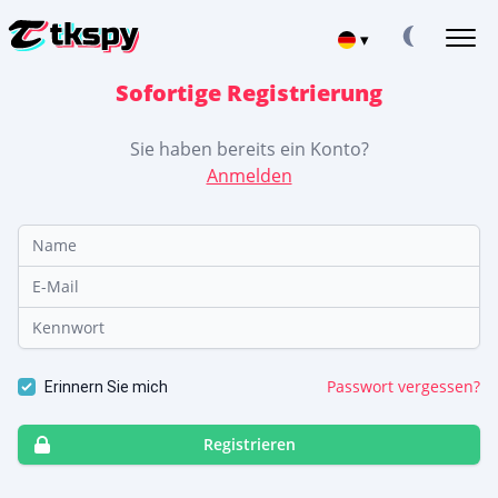
▾
Sofortige Registrierung
English
TIKTOK-CHATS HACKEN
Sie haben bereits ein Konto?
Lesen Sie die Korrespondenz anderer Leute
Anmelden
Español
TIKTOK WIEDERHERSTELLEN
Gelöschten Chat online wiederherstellen
中文
Name
STANDORT AUF TIKTOK VERFOLGEN
E-Mail
Herausfinden, wo eine Person ist
Français
Kennwort
TIKTOK VERFOLGEN
日本
Verfolgungs-App
TIKTOK-ABONNENTEN-GENERATOR
Passwort vergessen?
Erinnern Sie mich
Portuguese (Brazil)
Mehr Abonnenten hinzufügen
Хинди हिन्दी
Registrieren
Gebühren
Über uns
JETZT ANMELDEN
Italiano